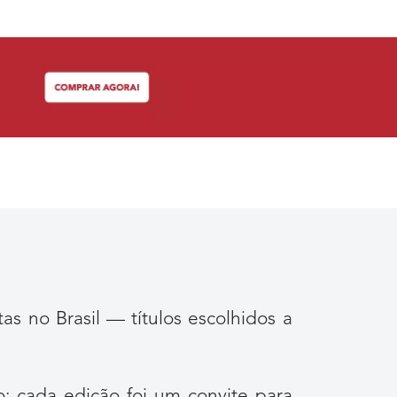
as no Brasil — títulos escolhidos a
: cada edição foi um convite para