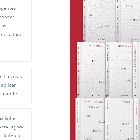
xigentes
ionadas
 os
e, cultura
o fim, mas
ublicar
 o mundo.
a linha
ente, agora
s leitores