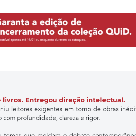
livros. Entregou direção intelectual.
iu leitores exigentes em torno de obras inédit
com profundidade, clareza e rigor.
ura e temas que moldam o debate contemporâneo